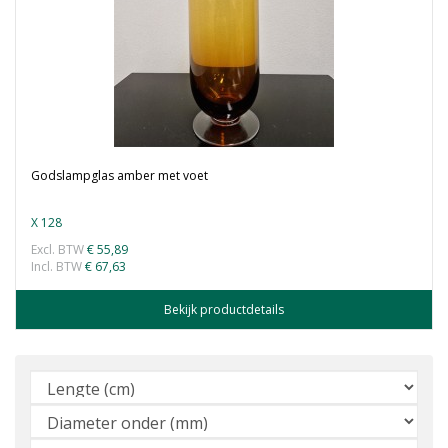
Godslampglas amber met voet
X 128
Excl. BTW
€ 55,89
Incl. BTW
€ 67,63
Bekijk productdetails