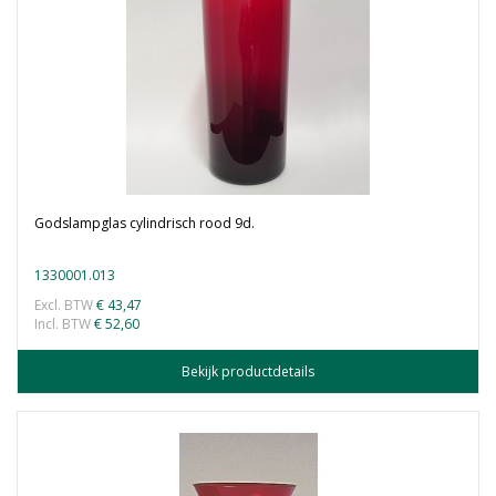
Godslampglas cylindrisch rood 9d.
1330001.013
Excl. BTW
€ 43,47
Incl. BTW
€ 52,60
Bekijk productdetails