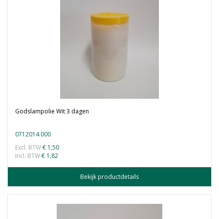
Godslampolie Wit 3 dagen
0712014.000
Excl. BTW
€ 1,50
Incl. BTW
€ 1,82
Bekijk productdetails