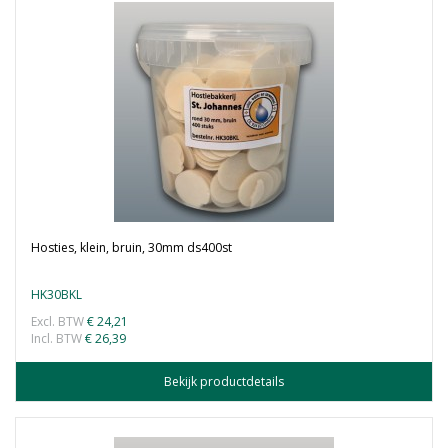
Hosties, klein, bruin, 30mm ds400st
HK30BKL
Excl. BTW
€ 24,21
Incl. BTW
€ 26,39
Bekijk productdetails