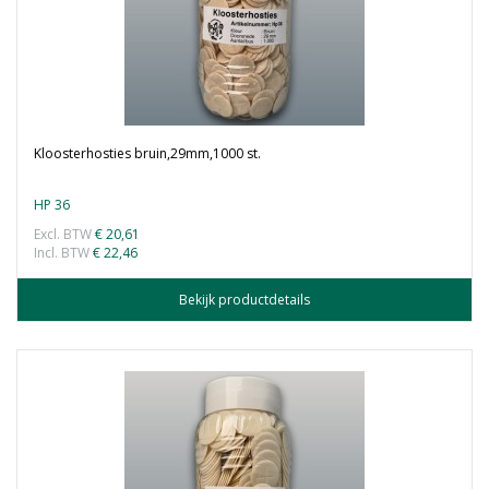
Kloosterhosties bruin,29mm,1000 st.
HP 36
Excl. BTW
€ 20,61
Incl. BTW
€ 22,46
Bekijk productdetails