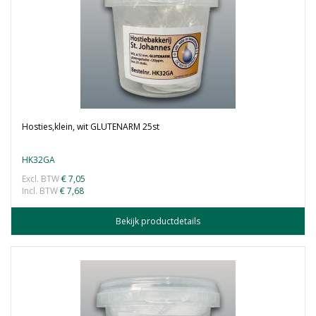
Hosties,klein, wit GLUTENARM 25st
HK32GA
Excl. BTW
€ 7,05
Incl. BTW
€ 7,68
Bekijk productdetails