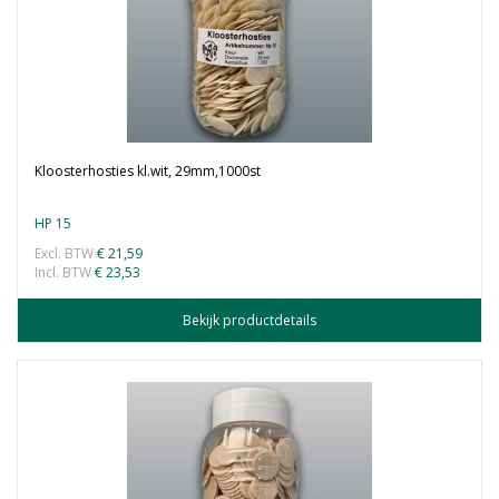
Kloosterhosties kl.wit, 29mm,1000st
HP 15
Excl. BTW
€ 21,59
Incl. BTW
€ 23,53
Bekijk productdetails