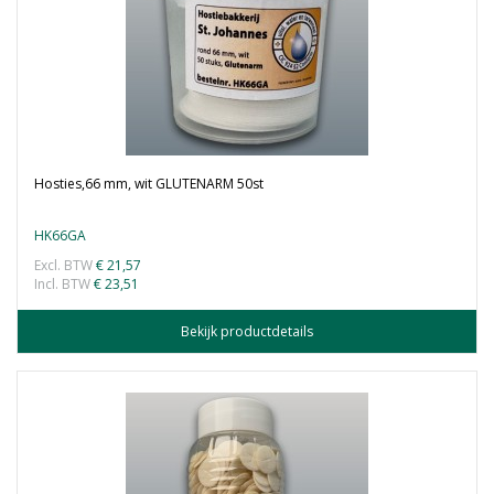
Hosties,66 mm, wit GLUTENARM 50st
HK66GA
Excl. BTW
€ 21,57
Incl. BTW
€ 23,51
Bekijk productdetails