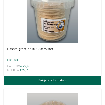
Hosties, groot, bruin, 100mm. 50st
HK100B
Excl. BTW
€ 25,46
Incl. BTW
€ 27,75
Bekijk productdetails