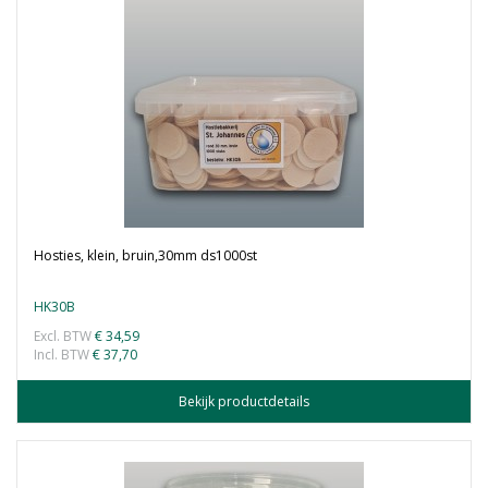
Hosties, klein, bruin,30mm ds1000st
HK30B
Excl. BTW
€ 34,59
Incl. BTW
€ 37,70
Bekijk productdetails