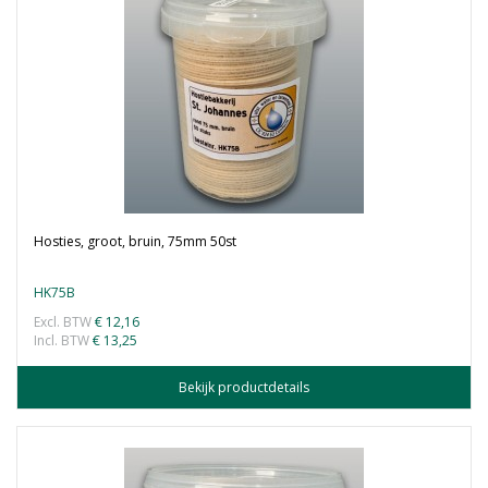
Hosties, groot, bruin, 75mm 50st
HK75B
Excl. BTW
€ 12,16
Incl. BTW
€ 13,25
Bekijk productdetails