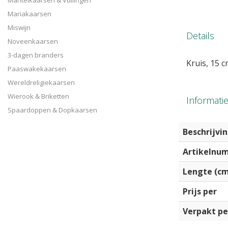
Mantelkaarsen & Vullingen
Mariakaarsen
Miswijn
Details
Noveenkaarsen
3-dagen branders
Kruis, 15 
Paaswakekaarsen
Wereldreligiekaarsen
Wierook & Briketten
Informati
Spaardoppen & Dopkaarsen
Beschrijvi
Artikelnu
Lengte (c
Prijs per
Verpakt pe