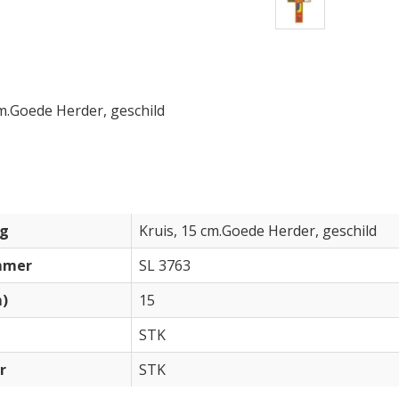
cm.Goede Herder, geschild
e
ng
Kruis, 15 cm.Goede Herder, geschild
mmer
SL 3763
m)
15
STK
r
STK