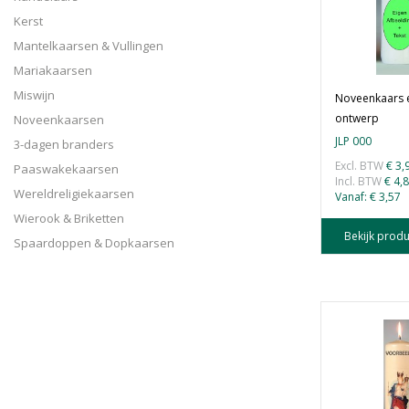
Kerst
Mantelkaarsen & Vullingen
Mariakaarsen
Miswijn
Noveenkaars 
ontwerp
Noveenkaarsen
JLP 000
3-dagen branders
Excl. BTW
€ 3,
Paaswakekaarsen
Incl. BTW
€ 4,
Wereldreligiekaarsen
Vanaf:
€ 3,57
Wierook & Briketten
Bekijk produ
Spaardoppen & Dopkaarsen