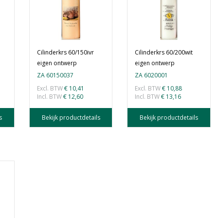
Cilinderkrs 60/150ivr
Cilinderkrs 60/200wit
eigen ontwerp
eigen ontwerp
ZA 60150037
ZA 6020001
Excl. BTW
€ 10,41
Excl. BTW
€ 10,88
Incl. BTW
€ 12,60
Incl. BTW
€ 13,16
s
Bekijk productdetails
Bekijk productdetails